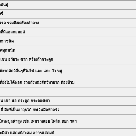
พันธุ์
รี่
โรค รวมถึงเครื่องสำอาง
่มที่มีแอลกอฮอล์
ดทุกชนิด
วิตทุกชนิด
 เช่น อวัยวะ ซาก หรือเถ้ากระดูก
์จากสัตว์อื่นๆที่ไม่ใช่ แพะ แกะ วัว หมู
์ที่ยังไม่ได้ฟอก รวมถึงหนังสัตว์หายาก ต้องห้าม
ขน เขา นอ กระดูก กระดองเต่า
ี่ มีดที่เป็นอาวุธได้ ยกเว้นมีดทำครัว
โลหะมูลค่าสูง เช่น เพชร พลอย ไพลิน หยก ฯลฯ
ะมีค่า แสตมป์สะสม อากรแสตมป์