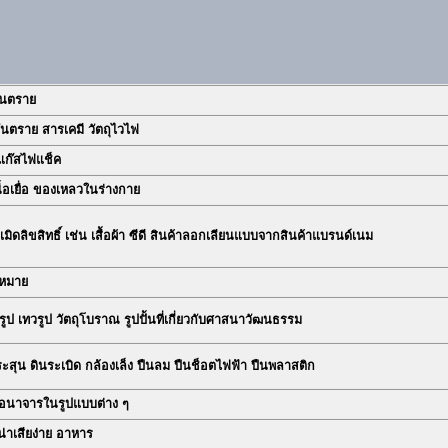
อันตราย
อันตราย สารเคมี วัตถุไวไฟ
แก๊สไฟแช็ค
ื้อเยื่อ ของเหลวในร่างกาย
เมิดลิขสิทธิ์ เช่น เสื้อผ้า ซีดี สินค้าลอกเลียนแบบจากสินค้าแบรนด์เนม
ฎหมาย
ูป เทวรูป วัตถุโบราณ รูปปั้นที่เกี่ยวกับศาสนาวัฒนธรรม
ะสุน ดินระเบิด กล้องเล็ง ปืนลม ปืนช็อตไฟฟ้า ปืนพลาสติก
กอนาจารในรูปแบบต่าง ๆ
เน่าเสียง่าย อาหาร